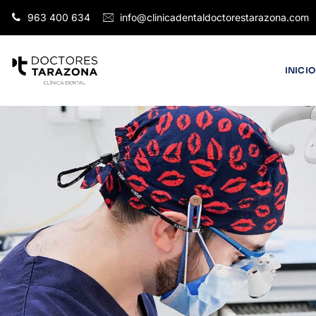
963 400 634
info@clinicadentaldoctorestarazona.com
INICIO