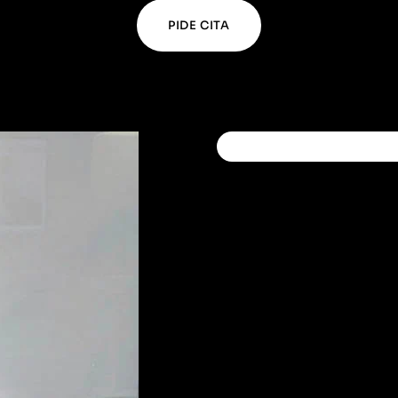
PIDE CITA
MEJORA TU SONRISA SIN 
¿
Q
u
é
s
o
n
l
l
a
s
e
n
c
í
a
s
Las enfermedades periodo
en las encías
y son dos:
gi
con una limpieza bucodenta
no ha sido tratada y provo
Aparte de las placas bacte