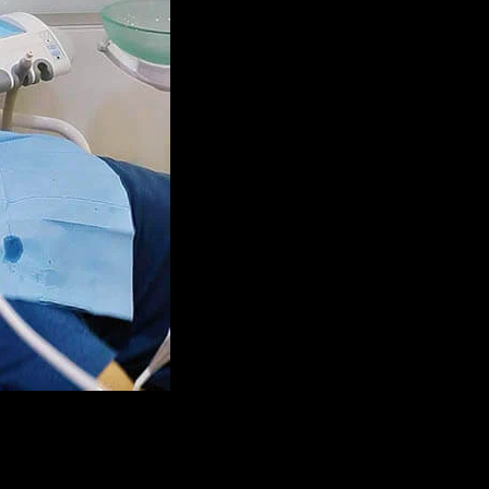
existen otros factores que
tales como el tabaquismo,
sistémica, malposiciones d