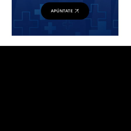
APÚNTATE
¿Quiere
Pide cita en Clínica 