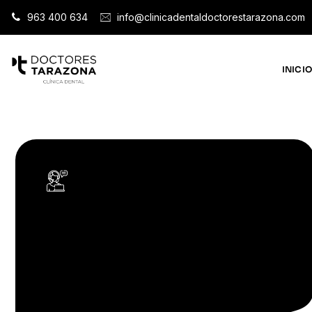
963 400 634
info@clinicadentaldoctorestarazona.com
INICI
LLÁMANOS
T. 963 400 634