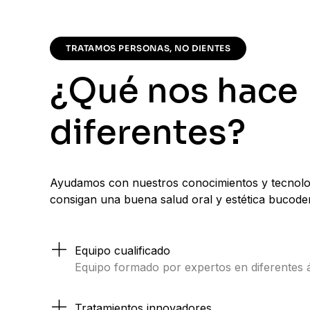
TRATAMOS PERSONAS, NO DIENTES
¿
Q
u
é
n
o
s
h
a
c
e
d
i
f
e
r
e
n
t
e
s
?
Ayudamos con nuestros conocimientos y tecnolog
consigan una buena salud oral y estética bucoden
Equipo cualificado
Equipo formado por expertos en diferentes 
Tratamientos innovadores