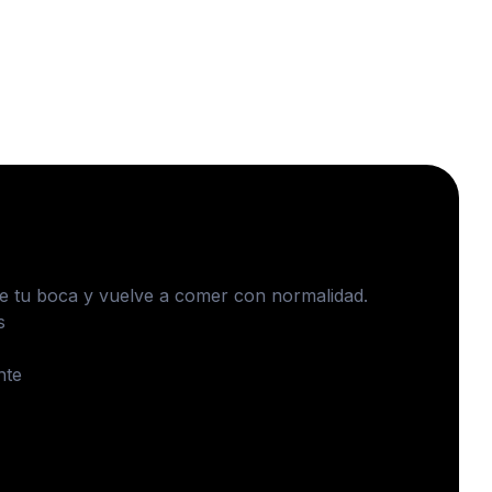
ía
de tu boca y vuelve a comer con normalidad.
s
nte