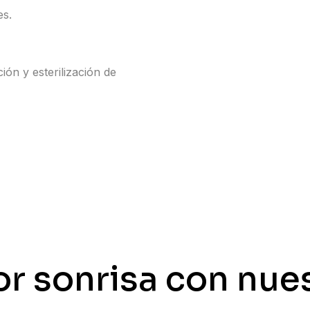
es.
ión y esterilización de
o
r
s
o
n
r
i
s
a
c
o
n
n
u
e