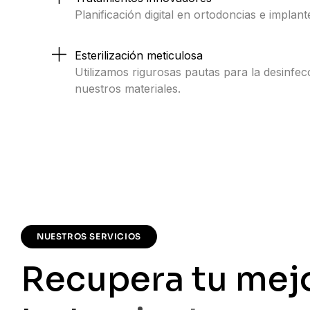
Planificación digital en ortodoncias e implant
Esterilización meticulosa
Utilizamos rigurosas pautas para la desinfecc
nuestros materiales.
NUESTROS SERVICIOS
R
e
c
u
p
e
r
a
t
u
m
e
j