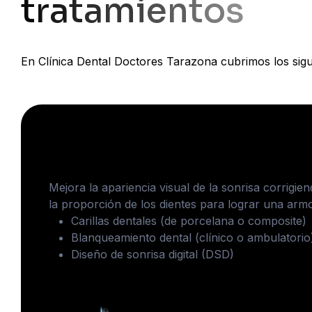
t
r
a
t
a
m
i
e
n
t
o
s
En Clínica Dental Doctores Tarazona cubrimos los sigu
Estética Dental
Mejora la apariencia visual de la sonrisa corrigien
la proporción de los dientes para lograr una armo
Carillas dentales (de porcelana o composite)
Blanqueamiento dental (clínico o ambulatorio
Diseño de sonrisa digital (DSD)