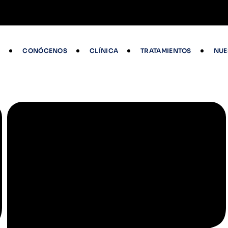
O
CONÓCENOS
CLÍNICA
TRATAMIENTOS
NUE
EMAIL
info@clinicadentaldoctorestarazona.com