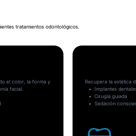
ientes tratamientos odontológicos.
Implantolog
do el color, la forma y
Recupera la estética 
nía facial.
Implantes dentale
Cirugía guiada
)
Sedación conscie