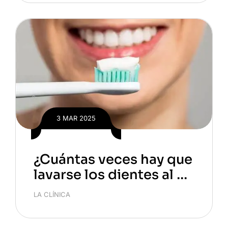
e te cuenta
3 MAR 2025
¿Cuántas veces hay que
lavarse los dientes al dí
a para una salud bucal ó
LA CLÍNICA
ptima?