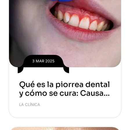
3 MAR 2025
Qué es la piorrea dental
y cómo se cura: Causas,
síntomas y tratamiento
LA CLÍNICA
s