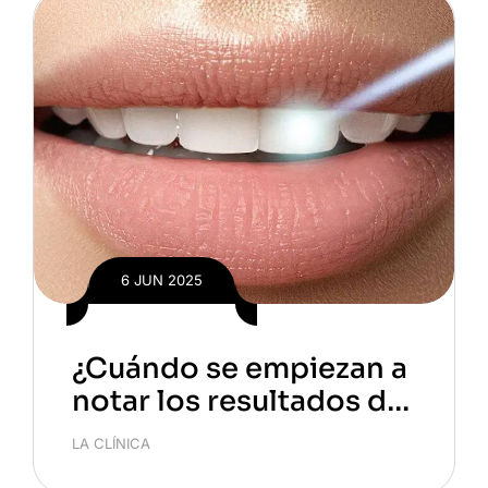
6 JUN 2025
¿Cuándo se empiezan a
notar los resultados del
blanqueamiento denta
LA CLÍNICA
l? Descubre lo que nadi