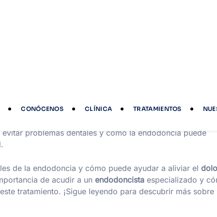
olor de una vez por todas, Juan programó una cita con
te el procedimiento, el
endodoncista
utilizó técnicas
ctores Tarazona para eliminar la infección y limpiar el
ó un alivio inmediato. El
dolor de muelas
que lo había esta
a feliz de haber tomado la decisión de acudir a nuestra
ue incluye visitas periódicas al odontólogo y una buena
s evitar problemas dentales y cómo la endodoncia puede
.
lles de la endodoncia y cómo puede ayudar a aliviar el
dolo
mportancia de acudir a un
endodoncista
especializado y c
 este tratamiento. ¡Sigue leyendo para descubrir más sobre 