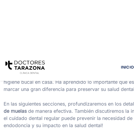
Con un poco de temor, pero decidido a deshacerse del d
nuestro doctor que es
endodoncista
especializado. Duran
avanzadas y equipos de última generación de la Clínica Do
conducto radicular
de la muela de Juan.
Después del tratamiento de
endodoncia
, Juan experiment
torturando durante semanas finalmente desapareció. Estab
clínica y buscar
tratamiento dental
adecuado.
Ahora, Juan sigue una rutina regular de cuidado dental, q
higiene bucal en casa. Ha aprendido lo importante que e
marcar una gran diferencia para preservar su salud dental
En las siguientes secciones, profundizaremos en los deta
de muelas
de manera efectiva. También discutiremos la i
el cuidado dental regular puede prevenir la necesidad de
endodoncia y su impacto en la salud dental!