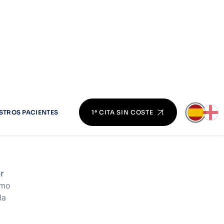
do
r
ómo
la