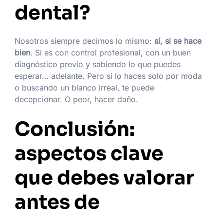
dental?
Nosotros siempre decimos lo mismo:
sí, si se hace
bien
. Si es con control profesional, con un buen
diagnóstico previo y sabiendo lo que puedes
esperar… adelante. Pero si lo haces solo por moda
o buscando un blanco irreal, te puede
decepcionar. O peor, hacer daño.
Conclusión:
aspectos clave
que debes valorar
antes de