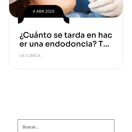
4 ABR 2025
¿Cuánto se tarda en hac
er una endodoncia? To
do lo que necesitas sab
LA CLÍNICA
er
Buscar