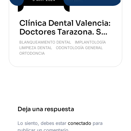
Clínica Dental Valencia:
Doctores Tarazona. So
mos tu Clínica.
BLANQUEAMIENTO DENTAL
/
IMPLANTOLOGÍA
/
LIMPIEZA DENTAL
/
ODONTOLOGÍA GENERAL
/
ORTODONCIA
Deja una respuesta
Lo siento, debes estar
conectado
para
publicar un comentario.