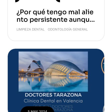
¿Por qué tengo mal alie
nto persistente aunque
me lave los dientes?
LIMPIEZA DENTAL
/
ODONTOLOGÍA GENERAL
5 MAY 2024