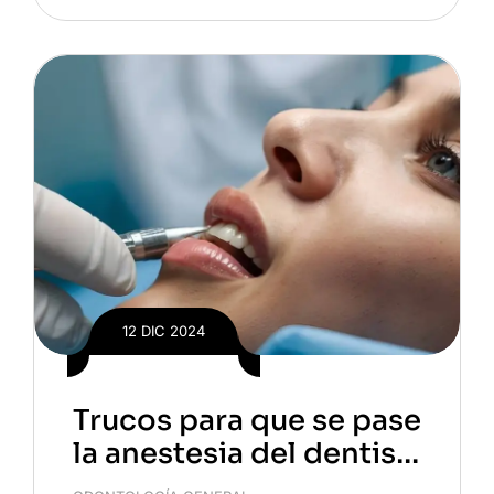
12 DIC 2024
Trucos para que se pase
la anestesia del dentist
a rápidamente