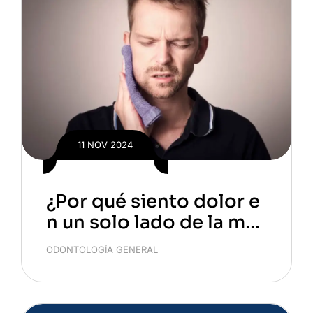
11 NOV 2024
¿Por qué siento dolor e
n un solo lado de la ma
ndíbula? Causas y soluc
ODONTOLOGÍA GENERAL
iones