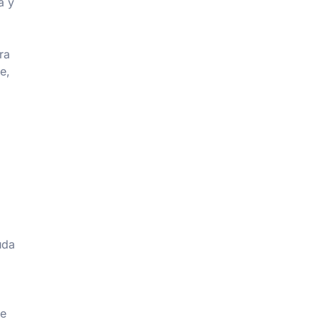
a y
ra
e,
uda
ne