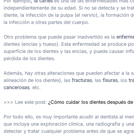
Por ejemplo
, la caries
es una de las enfermedades más co
independientemente de su edad. Si no se detecta y se tra
diente, la infección de la pulpa (el nervio), la formación
la infección a otras partes del cuerpo.
Otro problema que puede pasar inadvertido es la
enferme
dientes (encías y hueso). Esta enfermedad se produce por
superficie de los dientes y las encías, y puede causar inf
pérdida de los dientes.
Además, hay otras alteraciones que pueden afectar a la 
alineación de los dientes), las
fracturas
, las
fisuras
, los
tr
cancerosas
, etc.
>>> Lee este post:
¿Cómo cuidar los dientes después de 
Por todo ello, es muy importante acudir al dentista al me
que incluya una exploración clínica, una radiografía y una
detectar y tratar cualquier problema antes de que se agr