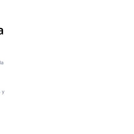
a
la
 y