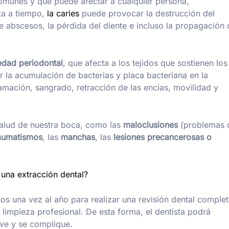
munes y que puede afectar a cualquier persona,
ta a tiempo,
la caries
puede provocar la destrucción del
 de abscesos, la pérdida del diente e incluso la propagación
dad periodontal
, que afecta a los tejidos que sostienen los
 la acumulación de bacterias y placa bacteriana en la
lamación, sangrado, retracción de las encías, movilidad y
salud de nuestra boca, como las
maloclusiones
(problemas 
aumatismos
, las
manchas
, las
lesiones precancerosas o
una extracción dental?
nos una vez al año para realizar una revisión dental complet
 limpieza profesional. De esta forma, el dentista podrá
ave y se complique.