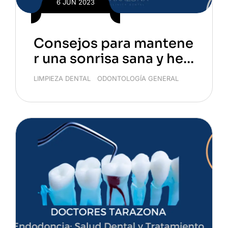
6 JUN 2023
Consejos para mantene
r una sonrisa sana y her
mosa
LIMPIEZA DENTAL
/
ODONTOLOGÍA GENERAL