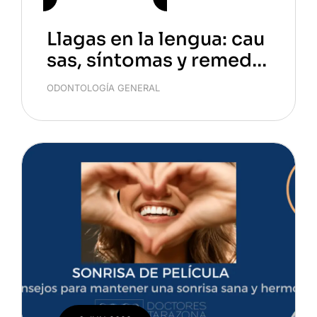
Llagas en la lengua: cau
sas, síntomas y remedio
s efectivos
ODONTOLOGÍA GENERAL