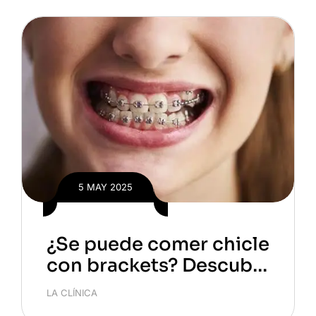
5 MAY 2025
¿Se puede comer chicle
con brackets? Descubr
e lo que debes saber
LA CLÍNICA