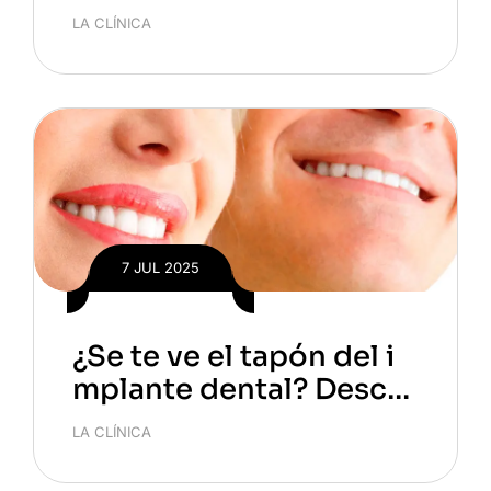
sus consecuencias real
LA CLÍNICA
es en tu salud bucal
7 JUL 2025
¿Se te ve el tapón del i
mplante dental? Descu
bre si es normal y qué h
LA CLÍNICA
acer