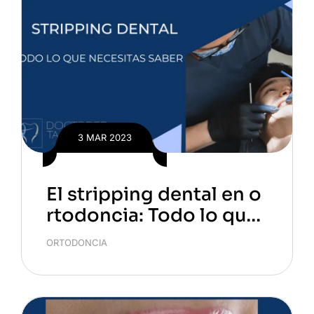
3 MAR 2023
El stripping dental en o
rtodoncia: Todo lo que
necesitas saber.
ORTODONCIA