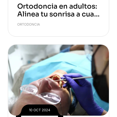
Ortodoncia en adultos:
Alinea tu sonrisa a cual
quier edad
ORTODONCIA
10 OCT 2024