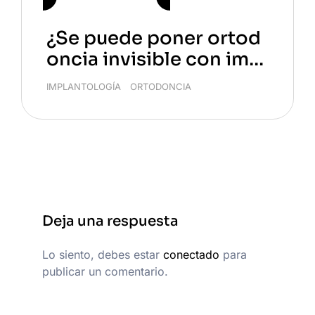
¿Se puede poner ortod
oncia invisible con impl
antes dentales?
IMPLANTOLOGÍA
/
ORTODONCIA
Deja una respuesta
Lo siento, debes estar
conectado
para
publicar un comentario.