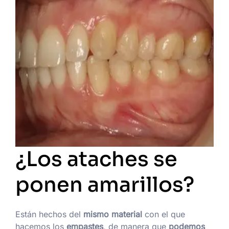
¿Los ataches se
ponen amarillos?
Están hechos del
mismo material
con el que
hacemos los
empastes
, de manera que
podemos