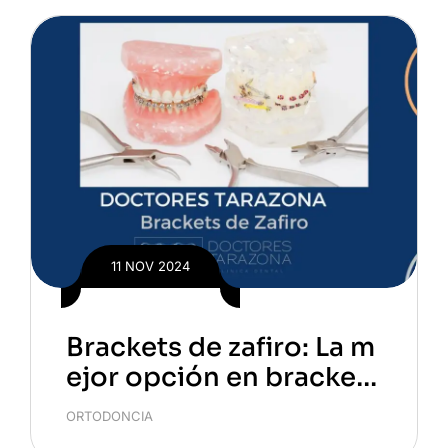
11 NOV 2024
Brackets de zafiro: La m
ejor opción en brackets
para tu sonrisa
ORTODONCIA